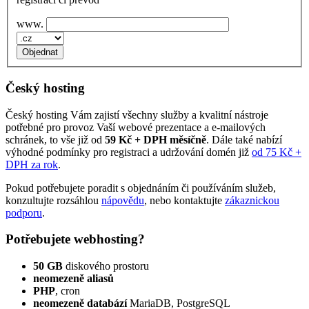
www.
Český hosting
Český hosting Vám zajistí všechny služby a kvalitní nástroje
potřebné pro provoz Vaší webové prezentace a e‑mailových
schránek, to vše již od
59 Kč + DPH měsíčně
. Dále také nabízí
výhodné podmínky pro registraci a udržování domén již
od 75 Kč +
DPH za rok
.
Pokud potřebujete poradit s objednáním či používáním služeb,
konzultujte rozsáhlou
nápovědu
, nebo kontaktujte
zákaznickou
podporu
.
Potřebujete webhosting?
50 GB
diskového prostoru
neomezeně aliasů
PHP
, cron
neomezeně databází
MariaDB, PostgreSQL