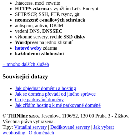
.htaccess, mod_rewrite
HTTPS zdarma
s využitím Let's Encrypt
SFTP/SCP, SSH, FTP, rsync, git
neomezeně e‑mailových schránek
antispam, antivir, DKIM
vedení DNS,
DNSSEC
výkonné servery, rychlé
SSD disky
Wordpress
na jedno kliknutí
hotové weby
zdarma
každodenní zálohování
+ mnoho dalších služeb
Související dotazy
Jak objednat doménu a hosting
Jak se doména převádí od jiného správce
Co je parkování domény
Jak zřídím hosting k mé parkované doméně
©
THINline s.r.o.
, Jeseniova 1196/52, 130 00 Praha 3 - Žižkov.
Všechna práva vyhrazena.
Tipy:
Virtuální servery
|
Dedikované servery
|
Jak vybrat
webhosting
|
O doménách