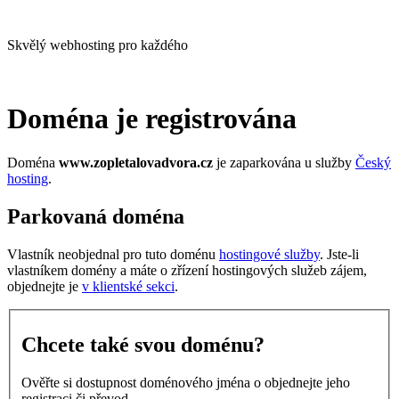
Skvělý webhosting pro každého
Doména je registrována
Doména
www.zopletalovadvora.cz
je zaparkována u služby
Český
hosting
.
Parkovaná doména
Vlastník neobjednal pro tuto doménu
hostingové služby
. Jste-li
vlastníkem domény a máte o zřízení hostingových služeb zájem,
objednejte je
v klientské sekci
.
Chcete také svou doménu?
Ověřte si dostupnost doménového jména o objednejte jeho
registraci či převod