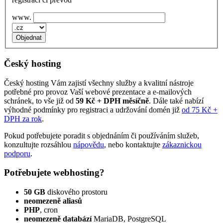
www.
Český hosting
Český hosting Vám zajistí všechny služby a kvalitní nástroje
potřebné pro provoz Vaší webové prezentace a e‑mailových
schránek, to vše již od
59 Kč + DPH měsíčně
. Dále také nabízí
výhodné podmínky pro registraci a udržování domén již
od 75 Kč +
DPH za rok
.
Pokud potřebujete poradit s objednáním či používáním služeb,
konzultujte rozsáhlou
nápovědu
, nebo kontaktujte
zákaznickou
podporu
.
Potřebujete webhosting?
50 GB
diskového prostoru
neomezeně aliasů
PHP
, cron
neomezeně databází
MariaDB, PostgreSQL