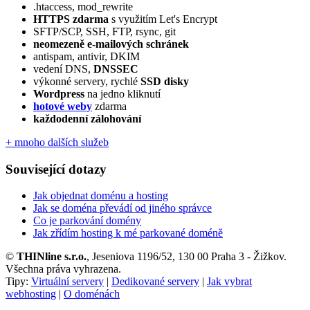
.htaccess, mod_rewrite
HTTPS zdarma
s využitím Let's Encrypt
SFTP/SCP, SSH, FTP, rsync, git
neomezeně e‑mailových schránek
antispam, antivir, DKIM
vedení DNS,
DNSSEC
výkonné servery, rychlé
SSD disky
Wordpress
na jedno kliknutí
hotové weby
zdarma
každodenní zálohování
+ mnoho dalších služeb
Související dotazy
Jak objednat doménu a hosting
Jak se doména převádí od jiného správce
Co je parkování domény
Jak zřídím hosting k mé parkované doméně
©
THINline s.r.o.
, Jeseniova 1196/52, 130 00 Praha 3 - Žižkov.
Všechna práva vyhrazena.
Tipy:
Virtuální servery
|
Dedikované servery
|
Jak vybrat
webhosting
|
O doménách