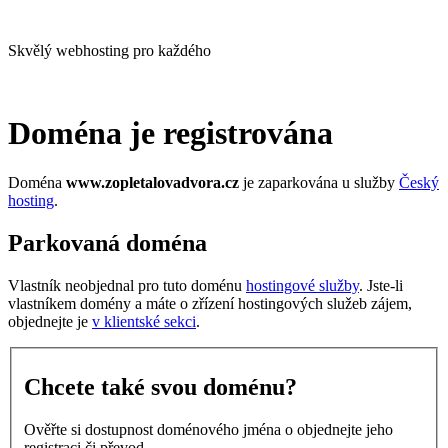
Skvělý webhosting pro každého
Doména je registrována
Doména
www.zopletalovadvora.cz
je zaparkována u služby
Český
hosting
.
Parkovaná doména
Vlastník neobjednal pro tuto doménu
hostingové služby
. Jste-li
vlastníkem domény a máte o zřízení hostingových služeb zájem,
objednejte je
v klientské sekci
.
Chcete také svou doménu?
Ověřte si dostupnost doménového jména o objednejte jeho
registraci či převod