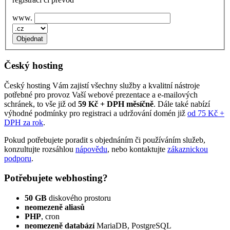
www.
Český hosting
Český hosting Vám zajistí všechny služby a kvalitní nástroje
potřebné pro provoz Vaší webové prezentace a e‑mailových
schránek, to vše již od
59 Kč + DPH měsíčně
. Dále také nabízí
výhodné podmínky pro registraci a udržování domén již
od 75 Kč +
DPH za rok
.
Pokud potřebujete poradit s objednáním či používáním služeb,
konzultujte rozsáhlou
nápovědu
, nebo kontaktujte
zákaznickou
podporu
.
Potřebujete webhosting?
50 GB
diskového prostoru
neomezeně aliasů
PHP
, cron
neomezeně databází
MariaDB, PostgreSQL