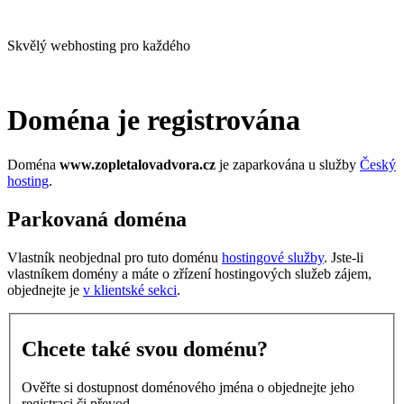
Skvělý webhosting pro každého
Doména je registrována
Doména
www.zopletalovadvora.cz
je zaparkována u služby
Český
hosting
.
Parkovaná doména
Vlastník neobjednal pro tuto doménu
hostingové služby
. Jste-li
vlastníkem domény a máte o zřízení hostingových služeb zájem,
objednejte je
v klientské sekci
.
Chcete také svou doménu?
Ověřte si dostupnost doménového jména o objednejte jeho
registraci či převod