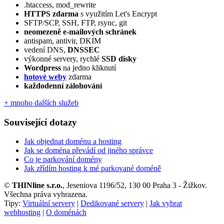
.htaccess, mod_rewrite
HTTPS zdarma
s využitím Let's Encrypt
SFTP/SCP, SSH, FTP, rsync, git
neomezeně e‑mailových schránek
antispam, antivir, DKIM
vedení DNS,
DNSSEC
výkonné servery, rychlé
SSD disky
Wordpress
na jedno kliknutí
hotové weby
zdarma
každodenní zálohování
+ mnoho dalších služeb
Související dotazy
Jak objednat doménu a hosting
Jak se doména převádí od jiného správce
Co je parkování domény
Jak zřídím hosting k mé parkované doméně
©
THINline s.r.o.
, Jeseniova 1196/52, 130 00 Praha 3 - Žižkov.
Všechna práva vyhrazena.
Tipy:
Virtuální servery
|
Dedikované servery
|
Jak vybrat
webhosting
|
O doménách