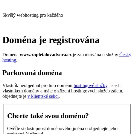
Skvělý webhosting pro každého
Doména je registrována
Doména
www.zopletalovadvora.cz
je zaparkována u služby
Český
hosting
.
Parkovaná doména
Vlastník neobjednal pro tuto doménu
hostingové služby
. Jste-li
vlastníkem domény a máte o zřízení hostingových služeb zájem,
objednejte je
v klientské sekci
.
Chcete také svou doménu?
Ověřte si dostupnost doménového jména o objednejte jeho
registraci či převod