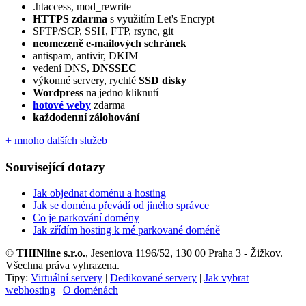
.htaccess, mod_rewrite
HTTPS zdarma
s využitím Let's Encrypt
SFTP/SCP, SSH, FTP, rsync, git
neomezeně e‑mailových schránek
antispam, antivir, DKIM
vedení DNS,
DNSSEC
výkonné servery, rychlé
SSD disky
Wordpress
na jedno kliknutí
hotové weby
zdarma
každodenní zálohování
+ mnoho dalších služeb
Související dotazy
Jak objednat doménu a hosting
Jak se doména převádí od jiného správce
Co je parkování domény
Jak zřídím hosting k mé parkované doméně
©
THINline s.r.o.
, Jeseniova 1196/52, 130 00 Praha 3 - Žižkov.
Všechna práva vyhrazena.
Tipy:
Virtuální servery
|
Dedikované servery
|
Jak vybrat
webhosting
|
O doménách