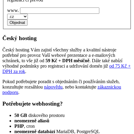
www.
Český hosting
Český hosting Vám zajistí všechny služby a kvalitní nástroje
potřebné pro provoz Vaší webové prezentace a e‑mailových
schránek, to vše již od
59 Kč + DPH měsíčně
. Dále také nabízí
výhodné podmínky pro registraci a udržování domén již
od 75 Kč +
DPH za rok
.
Pokud potřebujete poradit s objednáním či používáním služeb,
konzultujte rozsáhlou
nápovědu
, nebo kontaktujte
zákaznickou
podporu
.
Potřebujete webhosting?
50 GB
diskového prostoru
neomezeně aliasů
PHP
, cron
neomezeně databází
MariaDB, PostgreSQL