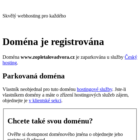
Skvělý webhosting pro každého
Doména je registrována
Doména
www.zopletalovadvora.cz
je zaparkována u služby
Český
hosting
.
Parkovaná doména
Vlastník neobjednal pro tuto doménu
hostingové služby
. Jste-li
vlastníkem domény a máte o zřízení hostingových služeb zájem,
objednejte je
v klientské sekci
.
Chcete také svou doménu?
Ověřte si dostupnost doménového jména o objednejte jeho
registraci či převod