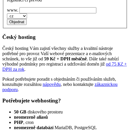
www.
Český hosting
Český hosting Vám zajistí všechny služby a kvalitní nástroje
potřebné pro provoz Vaší webové prezentace a e‑mailových
schránek, to vše již od
59 Kč + DPH měsíčně
. Dále také nabízí
výhodné podmínky pro registraci a udržování domén již
od 75 Kč +
DPH za rok
.
Pokud potřebujete poradit s objednáním či používáním služeb,
konzultujte rozsáhlou
nápovědu
, nebo kontaktujte
zákaznickou
podporu
.
Potřebujete webhosting?
50 GB
diskového prostoru
neomezeně aliasů
PHP
, cron
neomezeně databází
MariaDB, PostgreSQL