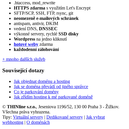
.htaccess, mod_rewrite
HTTPS zdarma
s využitím Let's Encrypt
SFTP/SCP, SSH, FTP, rsync, git
neomezeně e‑mailových schránek
antispam, antivir, DKIM
vedení DNS,
DNSSEC
výkonné servery, rychlé
SSD disky
Wordpress
na jedno kliknutí
hotové weby
zdarma
každodenní zálohování
+ mnoho dalších služeb
Související dotazy
Jak objednat doménu a hosting
Jak se doména převádí od jiného správce
Co je parkování domény
Jak zřídím hosting k mé parkované doméně
©
THINline s.r.o.
, Jeseniova 1196/52, 130 00 Praha 3 - Žižkov.
Všechna práva vyhrazena.
Tipy:
Virtuální servery
|
Dedikované servery
|
Jak vybrat
webhosting
|
O doménách