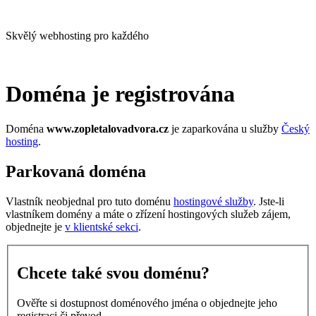
Skvělý webhosting pro každého
Doména je registrována
Doména
www.zopletalovadvora.cz
je zaparkována u služby
Český
hosting
.
Parkovaná doména
Vlastník neobjednal pro tuto doménu
hostingové služby
. Jste-li
vlastníkem domény a máte o zřízení hostingových služeb zájem,
objednejte je
v klientské sekci
.
Chcete také svou doménu?
Ověřte si dostupnost doménového jména o objednejte jeho
registraci či převod