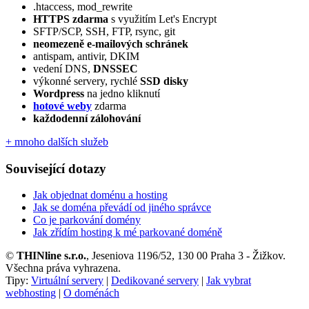
.htaccess, mod_rewrite
HTTPS zdarma
s využitím Let's Encrypt
SFTP/SCP, SSH, FTP, rsync, git
neomezeně e‑mailových schránek
antispam, antivir, DKIM
vedení DNS,
DNSSEC
výkonné servery, rychlé
SSD disky
Wordpress
na jedno kliknutí
hotové weby
zdarma
každodenní zálohování
+ mnoho dalších služeb
Související dotazy
Jak objednat doménu a hosting
Jak se doména převádí od jiného správce
Co je parkování domény
Jak zřídím hosting k mé parkované doméně
©
THINline s.r.o.
, Jeseniova 1196/52, 130 00 Praha 3 - Žižkov.
Všechna práva vyhrazena.
Tipy:
Virtuální servery
|
Dedikované servery
|
Jak vybrat
webhosting
|
O doménách