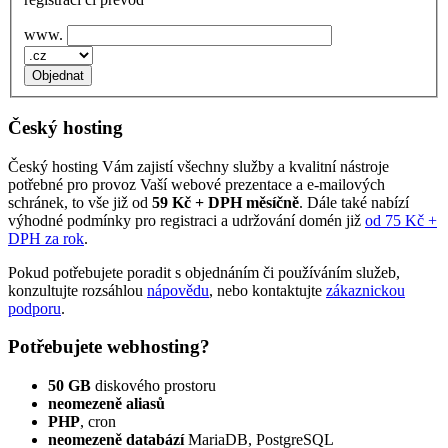
www.
Český hosting
Český hosting Vám zajistí všechny služby a kvalitní nástroje
potřebné pro provoz Vaší webové prezentace a e‑mailových
schránek, to vše již od
59 Kč + DPH měsíčně
. Dále také nabízí
výhodné podmínky pro registraci a udržování domén již
od 75 Kč +
DPH za rok
.
Pokud potřebujete poradit s objednáním či používáním služeb,
konzultujte rozsáhlou
nápovědu
, nebo kontaktujte
zákaznickou
podporu
.
Potřebujete webhosting?
50 GB
diskového prostoru
neomezeně aliasů
PHP
, cron
neomezeně databází
MariaDB, PostgreSQL