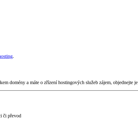
osting
.
tníkem domény a máte o zřízení hostingových služeb zájem, objednejte j
i či převod