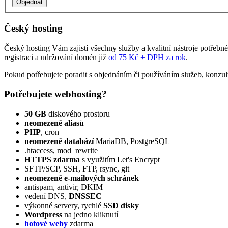
Český hosting
Český hosting Vám zajistí všechny služby a kvalitní nástroje potřebn
registraci a udržování domén již
od 75 Kč + DPH za rok
.
Pokud potřebujete poradit s objednáním či používáním služeb, konzul
Potřebujete webhosting?
50 GB
diskového prostoru
neomezeně aliasů
PHP
, cron
neomezeně databází
MariaDB, PostgreSQL
.htaccess, mod_rewrite
HTTPS zdarma
s využitím Let's Encrypt
SFTP/SCP, SSH, FTP, rsync, git
neomezeně e‑mailových schránek
antispam, antivir, DKIM
vedení DNS,
DNSSEC
výkonné servery, rychlé
SSD disky
Wordpress
na jedno kliknutí
hotové weby
zdarma