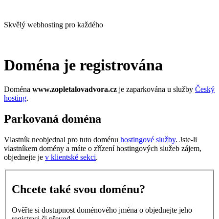
Skvělý webhosting pro každého
Doména je registrována
Doména
www.zopletalovadvora.cz
je zaparkována u služby
Český
hosting
.
Parkovaná doména
Vlastník neobjednal pro tuto doménu
hostingové služby
. Jste-li
vlastníkem domény a máte o zřízení hostingových služeb zájem,
objednejte je
v klientské sekci
.
Chcete také svou doménu?
Ověřte si dostupnost doménového jména o objednejte jeho
registraci či převod