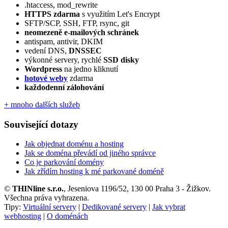
.htaccess, mod_rewrite
HTTPS zdarma
s využitím Let's Encrypt
SFTP/SCP, SSH, FTP, rsync, git
neomezeně e‑mailových schránek
antispam, antivir, DKIM
vedení DNS,
DNSSEC
výkonné servery, rychlé
SSD disky
Wordpress
na jedno kliknutí
hotové weby
zdarma
každodenní zálohování
+ mnoho dalších služeb
Související dotazy
Jak objednat doménu a hosting
Jak se doména převádí od jiného správce
Co je parkování domény
Jak zřídím hosting k mé parkované doméně
©
THINline s.r.o.
, Jeseniova 1196/52, 130 00 Praha 3 - Žižkov.
Všechna práva vyhrazena.
Tipy:
Virtuální servery
|
Dedikované servery
|
Jak vybrat
webhosting
|
O doménách