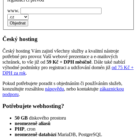
www.
Český hosting
Český hosting Vám zajistí všechny služby a kvalitní nástroje
potřebné pro provoz Vaší webové prezentace a e‑mailových
schránek, to vše již od
59 Kč + DPH měsíčně
. Dále také nabízí
výhodné podmínky pro registraci a udržování domén již
od 75 Kč +
DPH za rok
.
Pokud potřebujete poradit s objednáním či používáním služeb,
konzultujte rozsáhlou
nápovědu
, nebo kontaktujte
zákaznickou
podporu
.
Potřebujete webhosting?
50 GB
diskového prostoru
neomezeně aliasů
PHP
, cron
neomezeně databází
MariaDB, PostgreSQL