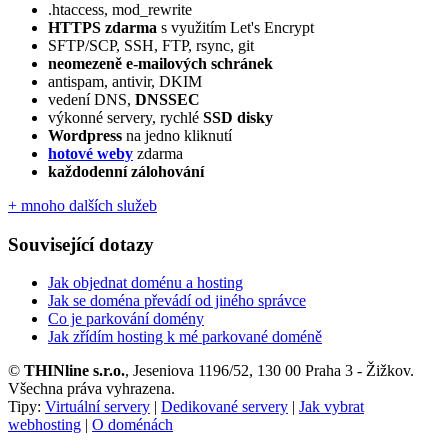
.htaccess, mod_rewrite
HTTPS zdarma
s využitím Let's Encrypt
SFTP/SCP, SSH, FTP, rsync, git
neomezeně e‑mailových schránek
antispam, antivir, DKIM
vedení DNS,
DNSSEC
výkonné servery, rychlé
SSD disky
Wordpress
na jedno kliknutí
hotové weby
zdarma
každodenní zálohování
+ mnoho dalších služeb
Související dotazy
Jak objednat doménu a hosting
Jak se doména převádí od jiného správce
Co je parkování domény
Jak zřídím hosting k mé parkované doméně
©
THINline s.r.o.
, Jeseniova 1196/52, 130 00 Praha 3 - Žižkov.
Všechna práva vyhrazena.
Tipy:
Virtuální servery
|
Dedikované servery
|
Jak vybrat
webhosting
|
O doménách