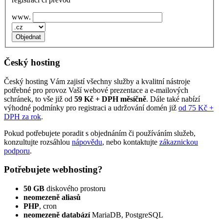
www.
Český hosting
Český hosting Vám zajistí všechny služby a kvalitní nástroje
potřebné pro provoz Vaší webové prezentace a e‑mailových
schránek, to vše již od
59 Kč + DPH měsíčně
. Dále také nabízí
výhodné podmínky pro registraci a udržování domén již
od 75 Kč +
DPH za rok
.
Pokud potřebujete poradit s objednáním či používáním služeb,
konzultujte rozsáhlou
nápovědu
, nebo kontaktujte
zákaznickou
podporu
.
Potřebujete webhosting?
50 GB
diskového prostoru
neomezeně aliasů
PHP
, cron
neomezeně databází
MariaDB, PostgreSQL