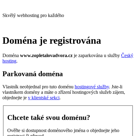
Skvělý webhosting pro každého
Doména je registrována
Doména
www.zopletalovadvora.cz
je zaparkována u služby
Český
hosting
.
Parkovaná doména
Vlastník neobjednal pro tuto doménu
hostingové služby
. Jste-li
vlastníkem domény a máte o zřízení hostingových služeb zájem,
objednejte je
v klientské sekci
.
Chcete také svou doménu?
Ověřte si dostupnost doménového jména o objednejte jeho
registraci či převod