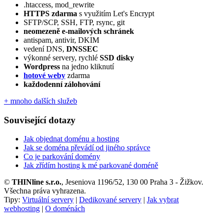
.htaccess, mod_rewrite
HTTPS zdarma
s využitím Let's Encrypt
SFTP/SCP, SSH, FTP, rsync, git
neomezeně e‑mailových schránek
antispam, antivir, DKIM
vedení DNS,
DNSSEC
výkonné servery, rychlé
SSD disky
Wordpress
na jedno kliknutí
hotové weby
zdarma
každodenní zálohování
+ mnoho dalších služeb
Související dotazy
Jak objednat doménu a hosting
Jak se doména převádí od jiného správce
Co je parkování domény
Jak zřídím hosting k mé parkované doméně
©
THINline s.r.o.
, Jeseniova 1196/52, 130 00 Praha 3 - Žižkov.
Všechna práva vyhrazena.
Tipy:
Virtuální servery
|
Dedikované servery
|
Jak vybrat
webhosting
|
O doménách