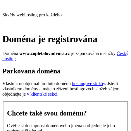
Skvělý webhosting pro každého
Doména je registrována
Doména
www.zopletalovadvora.cz
je zaparkována u služby
Český
hosting
.
Parkovaná doména
Vlastník neobjednal pro tuto doménu
hostingové služby
. Jste-li
vlastníkem domény a máte o zřízení hostingových služeb zájem,
objednejte je
v klientské sekci
.
Chcete také svou doménu?
Ověřte si dostupnost doménového jména o objednejte jeho
registraci či převod