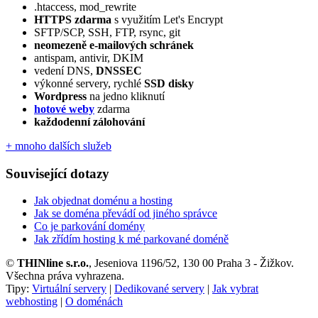
.htaccess, mod_rewrite
HTTPS zdarma
s využitím Let's Encrypt
SFTP/SCP, SSH, FTP, rsync, git
neomezeně e‑mailových schránek
antispam, antivir, DKIM
vedení DNS,
DNSSEC
výkonné servery, rychlé
SSD disky
Wordpress
na jedno kliknutí
hotové weby
zdarma
každodenní zálohování
+ mnoho dalších služeb
Související dotazy
Jak objednat doménu a hosting
Jak se doména převádí od jiného správce
Co je parkování domény
Jak zřídím hosting k mé parkované doméně
©
THINline s.r.o.
, Jeseniova 1196/52, 130 00 Praha 3 - Žižkov.
Všechna práva vyhrazena.
Tipy:
Virtuální servery
|
Dedikované servery
|
Jak vybrat
webhosting
|
O doménách