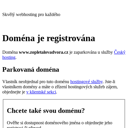
Skvělý webhosting pro každého
Doména je registrována
Doména
www.zopletalovadvora.cz
je zaparkována u služby
Český
hosting
.
Parkovaná doména
Vlastník neobjednal pro tuto doménu
hostingové služby
. Jste-li
vlastníkem domény a máte o zřízení hostingových služeb zájem,
objednejte je
v klientské sekci
.
Chcete také svou doménu?
Ověřte si dostupnost doménového jména o objednejte jeho
registraci či převod