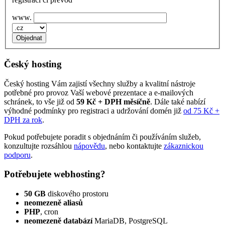
www.
Český hosting
Český hosting Vám zajistí všechny služby a kvalitní nástroje
potřebné pro provoz Vaší webové prezentace a e‑mailových
schránek, to vše již od
59 Kč + DPH měsíčně
. Dále také nabízí
výhodné podmínky pro registraci a udržování domén již
od 75 Kč +
DPH za rok
.
Pokud potřebujete poradit s objednáním či používáním služeb,
konzultujte rozsáhlou
nápovědu
, nebo kontaktujte
zákaznickou
podporu
.
Potřebujete webhosting?
50 GB
diskového prostoru
neomezeně aliasů
PHP
, cron
neomezeně databází
MariaDB, PostgreSQL