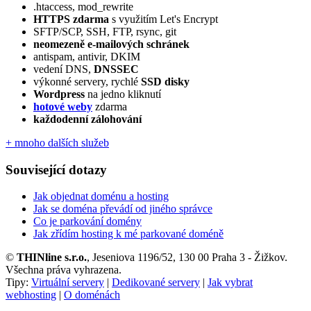
.htaccess, mod_rewrite
HTTPS zdarma
s využitím Let's Encrypt
SFTP/SCP, SSH, FTP, rsync, git
neomezeně e‑mailových schránek
antispam, antivir, DKIM
vedení DNS,
DNSSEC
výkonné servery, rychlé
SSD disky
Wordpress
na jedno kliknutí
hotové weby
zdarma
každodenní zálohování
+ mnoho dalších služeb
Související dotazy
Jak objednat doménu a hosting
Jak se doména převádí od jiného správce
Co je parkování domény
Jak zřídím hosting k mé parkované doméně
©
THINline s.r.o.
, Jeseniova 1196/52, 130 00 Praha 3 - Žižkov.
Všechna práva vyhrazena.
Tipy:
Virtuální servery
|
Dedikované servery
|
Jak vybrat
webhosting
|
O doménách