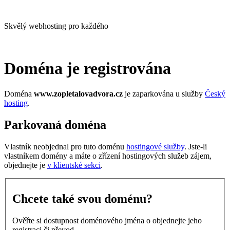
Skvělý webhosting pro každého
Doména je registrována
Doména
www.zopletalovadvora.cz
je zaparkována u služby
Český
hosting
.
Parkovaná doména
Vlastník neobjednal pro tuto doménu
hostingové služby
. Jste-li
vlastníkem domény a máte o zřízení hostingových služeb zájem,
objednejte je
v klientské sekci
.
Chcete také svou doménu?
Ověřte si dostupnost doménového jména o objednejte jeho
registraci či převod