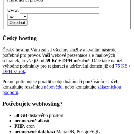
www.
Český hosting
Český hosting Vám zajistí všechny služby a kvalitní nástroje
potřebné pro provoz Vaší webové prezentace a e‑mailových
schránek, to vše již od
59 Kč + DPH měsíčně
. Dále také nabízí
výhodné podmínky pro registraci a udržování domén již
od 75 Kč +
DPH za rok
.
Pokud potřebujete poradit s objednáním či používáním služeb,
konzultujte rozsáhlou
nápovědu
, nebo kontaktujte
zákaznickou
podporu
.
Potřebujete webhosting?
50 GB
diskového prostoru
neomezeně aliasů
PHP
, cron
neomezeně databází
MariaDB, PostgreSQL